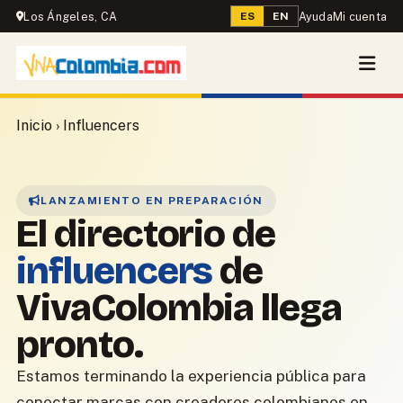
Los Ángeles, CA
Ayuda
Mi cuenta
ES
EN
Inicio
› Influencers
LANZAMIENTO EN PREPARACIÓN
El directorio de
influencers
de
VivaColombia llega
pronto.
Estamos terminando la experiencia pública para
conectar marcas con creadores colombianos en