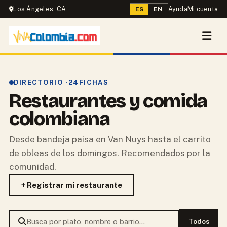
Los Ángeles, CA
Ayuda
Mi cuenta
ES
EN
DIRECTORIO ·
24
FICHAS
Restaurantes y comida
colombiana
Desde bandeja paisa en Van Nuys hasta el carrito
de obleas de los domingos. Recomendados por la
comunidad.
+ Registrar mi restaurante
Todos