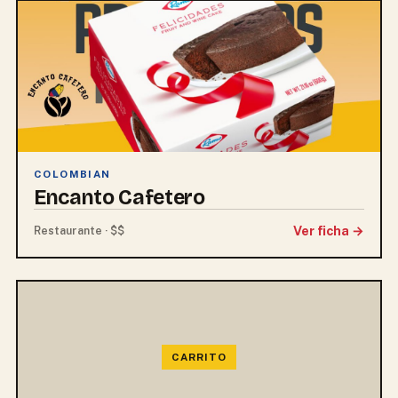
COLOMBIAN
Encanto Cafetero
Ver ficha →
Restaurante · $$
SIN FOTO
CARRITO